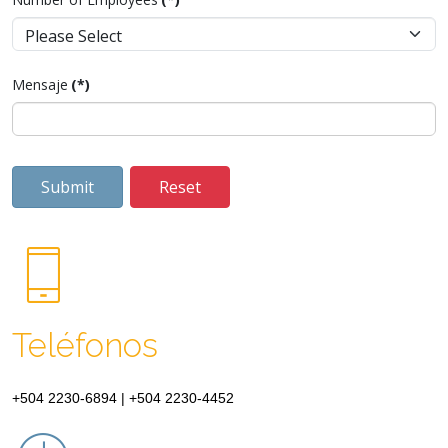
+1
Mensaje
(*)
Submit
Reset
Teléfonos
+504 2230-6894 | +504 2230-4452